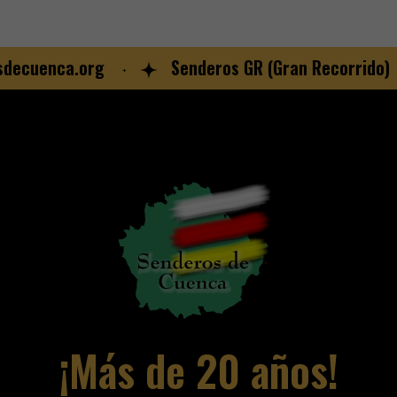
cuenca.org
Senderos GR (Gran Recorrido)
¡Más de 20 años!