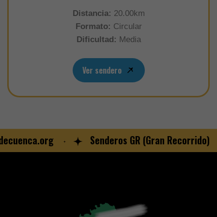
Distancia:
20.00km
Formato:
Circular
Dificultad:
Media
Ver sendero
ecuenca.org
Senderos GR (Gran Recorrido)