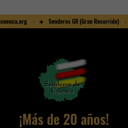
enca.org
Senderos GR (Gran Recorrido)
¡Más de 20 años!