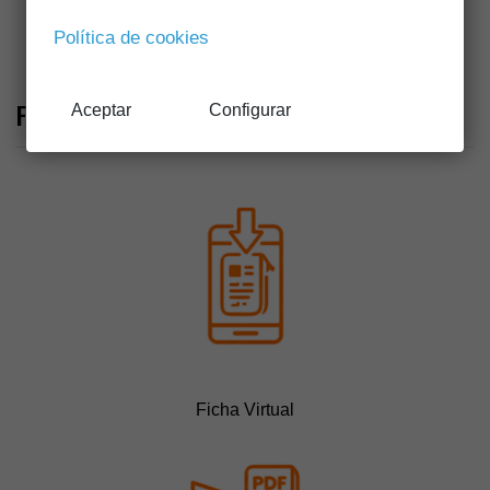
Política de cookies
Vistas panorámicas
Ficheros descargables
Aceptar
Configurar
Ficha Virtual