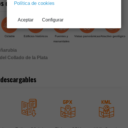
s de interés
Política de cookies
Aceptar
Configurar
Ciclable
Edificios históricos
Fuentes y
Vistas panorámicas
Atractivo geológico
manantiales
eñarubia
el Collado de la Plata
 descargables