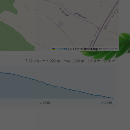
Leaflet
|
© OpenStreetMap contributors
7.29 km · min 992 m · max 1199 m · +214 m / -226 m