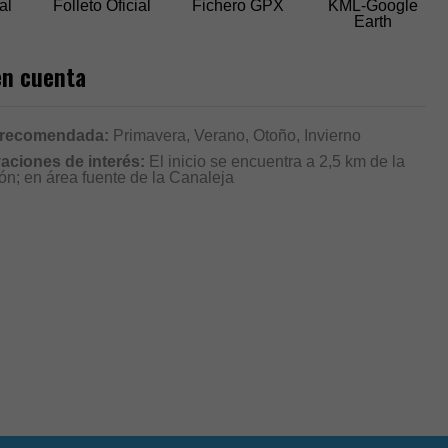
al
Folleto Oficial
Fichero GPX
KML-Google
Earth
en cuenta
 recomendada:
Primavera, Verano, Otoño, Invierno
aciones de interés:
El inicio se encuentra a 2,5 km de la
ón; en área fuente de la Canaleja