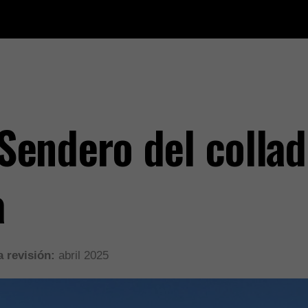
Sendero del colla
a
 revisión:
abril 2025