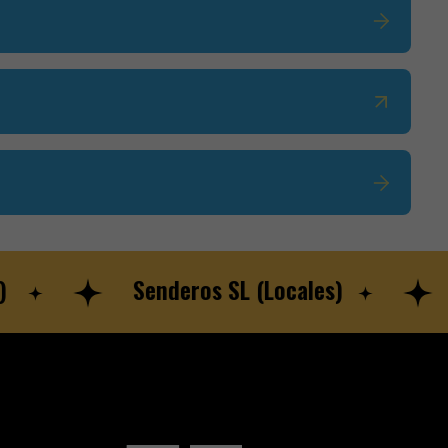
Senderos SL (Locales)
ww