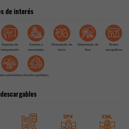
s de interés
Espacios de
Fuentes y
Observación de
Observación de
Restos
interpretación
manantiales
fauna
flora
etnográficos
stas panorámicas
Atractivo geológico
 descargables