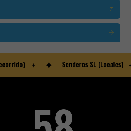
rido)
Senderos SL (Locales)
95