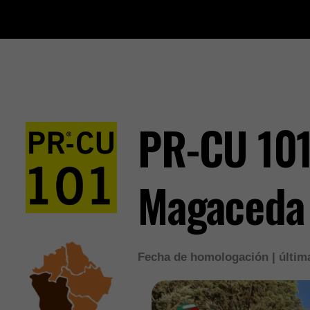
PR-CU 101
Magaceda
Fecha de homologación | última