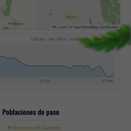
Leaflet
|
© OpenStreetMap contributors
6.62 km · min 758 m · max 791 m · +15 m / -36 m
Poblaciones de paso
Villamayor de Santiago