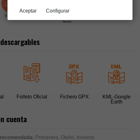
Aceptar
Configurar
Ciclable
Edificios históricos
Observación de
fauna
 descargables
al
Folleto Oficial
Fichero GPX
KML-Google
Earth
en cuenta
 recomendada:
Primavera, Otoño, Invierno