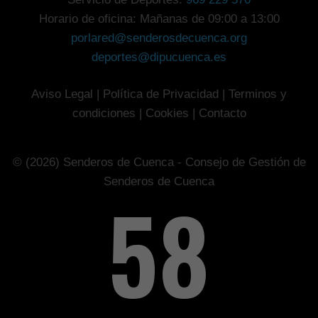
Horario de oficina: Mañanas de 09:00 a 13:00
porlared@senderosdecuenca.org
deportes@dipucuenca.es
Aviso Legal
|
Política de Privacidad
|
Terminos y
condiciones
|
Cookies
|
Contacto
© (2026) Senderos de Cuenca - Consejo de Gestión de
Senderos de Cuenca
75